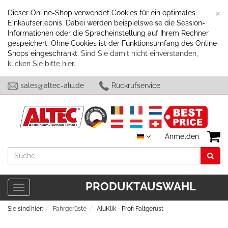
S
×
Dieser Online-Shop verwendet Cookies für ein optimales
Einkaufserlebnis. Dabei werden beispielsweise die Session-
Informationen oder die Spracheinstellung auf Ihrem Rechner
gespeichert. Ohne Cookies ist der Funktionsumfang des Online-
Shops eingeschränkt.
Sind Sie damit nicht einverstanden,
klicken Sie bitte hier.
sales@altec-alu.de
Rückrufservice
Anmelden
Suche
PRODUKTAUSWAHL
Toggle
Menü
navigation
Sie sind hier:
Fahrgerüste
AluKlik - Profi Faltgerüst