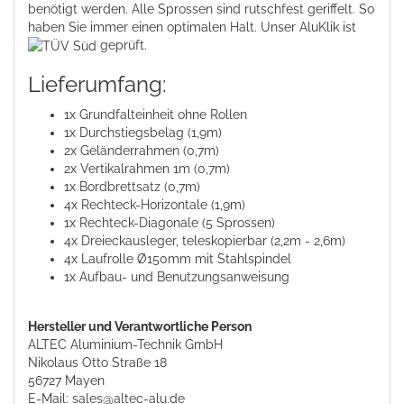
benötigt werden. Alle Sprossen sind rutschfest geriffelt. So
haben Sie immer einen optimalen Halt. Unser AluKlik ist
geprüft.
Lieferumfang:
1x Grundfalteinheit ohne Rollen
1x Durchstiegsbelag (1,9m)
2x Geländerrahmen (0,7m)
2x Vertikalrahmen 1m (0,7m)
1x Bordbrettsatz (0,7m)
4x Rechteck-Horizontale (1,9m)
1x Rechteck-Diagonale (5 Sprossen)
4x Dreieckausleger, teleskopierbar (2,2m - 2,6m)
4x Laufrolle Ø150mm mit Stahlspindel
1x Aufbau- und Benutzungsanweisung
Hersteller und Verantwortliche Person
ALTEC Aluminium-Technik GmbH
Nikolaus Otto Straße 18
56727 Mayen
E-Mail: sales@altec-alu.de