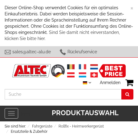
S
×
Dieser Online-Shop verwendet Cookies für ein optimales
Einkaufserlebnis. Dabei werden beispielsweise die Session-
Informationen oder die Spracheinstellung auf Ihrem Rechner
gespeichert. Ohne Cookies ist der Funktionsumfang des Online-
Shops eingeschränkt.
Sind Sie damit nicht einverstanden,
klicken Sie bitte hier.
sales@altec-alu.de
Rückrufservice
Anmelden
Suche
PRODUKTAUSWAHL
Toggle
Menü
navigation
Sie sind hier:
Fahrgerüste
Rollfix - Heimwerkergerüst
Ersatzteile & Zubehör