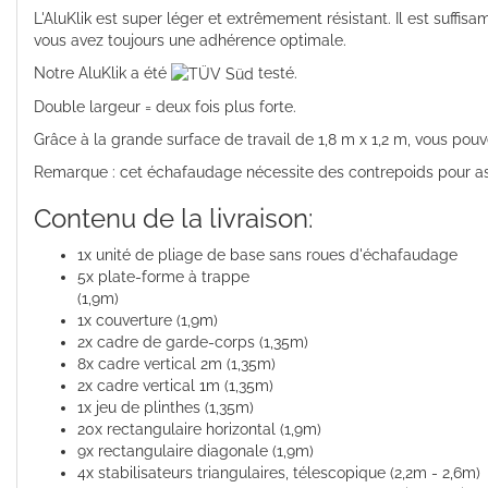
L'AluKlik est super léger et extrêmement résistant. Il est suff
vous avez toujours une adhérence optimale.
Notre AluKlik a été
testé.
Double largeur = deux fois plus forte.
Grâce à la grande surface de travail de 1,8 m x 1,2 m, vous pouv
Remarque : cet échafaudage nécessite des contrepoids pour assu
Contenu de la livraison:
1x unité de pliage de base sans roues d'échafaudage
5x plate-forme à trappe
(1,9m)
1x couverture (1,9m)
2x cadre de garde-corps (1,35m)
8x cadre vertical 2m (1,35m)
2x cadre vertical 1m (1,35m)
1x jeu de plinthes (1,35m)
20x rectangulaire horizontal (1,9m)
9x rectangulaire diagonale (1,9m)
4x stabilisateurs triangulaires, télescopique (2,2m - 2,6m)