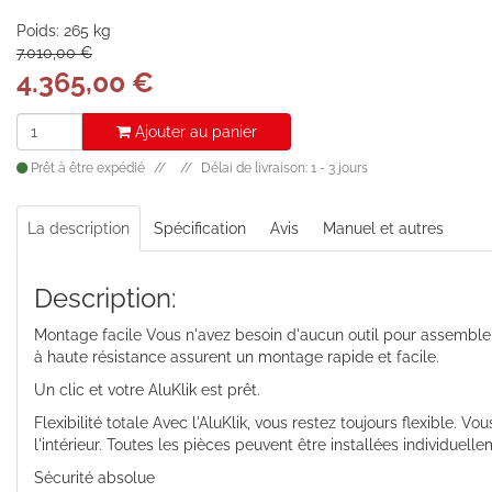
Poids: 265 kg
7.010,00 €
4.365,00
€
Ajouter au panier
Prêt à être expédié
Délai de livraison: 1 - 3 jours
La description
Spécification
Avis
Manuel et autres
Description:
Montage facile Vous n'avez besoin d'aucun outil pour assembler
à haute résistance assurent un montage rapide et facile.
Un clic et votre AluKlik est prêt.
Flexibilité totale Avec l'AluKlik, vous restez toujours flexible
l'intérieur. Toutes les pièces peuvent être installées individuelle
Sécurité absolue