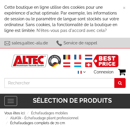
F
×
Cette boutique en ligne utilise des cookies pour une
expérience d'achat optimale. Par exemple, les informations
de session ou le paramètre de langue sont stockés sur votre
ordinateur. Sans cookies, la fonctionnalité de la boutique en
ligne est limitée.
N'êtes-vous pas d'accord avec cela?
sales@altec-alu.de
Service de rappel
Connexion
Rechercher
SÉLECTION DE PRODUITS
Toggle
Menu
navigation
Vous êtes ici:
Échafaudages mobiles
AluKlik - Échafaudage pliant professionnel
Échafaudages complets de 70 cm