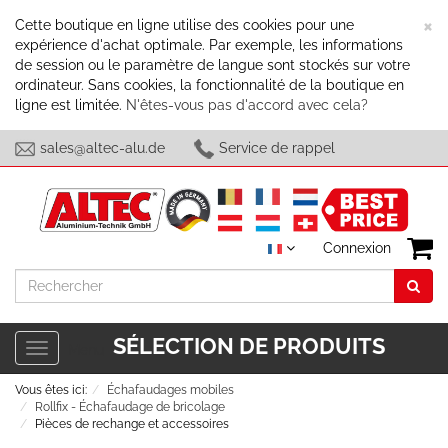
F
×
Cette boutique en ligne utilise des cookies pour une
expérience d'achat optimale. Par exemple, les informations
de session ou le paramètre de langue sont stockés sur votre
ordinateur. Sans cookies, la fonctionnalité de la boutique en
ligne est limitée.
N'êtes-vous pas d'accord avec cela?
sales@altec-alu.de
Service de rappel
Connexion
Rechercher
SÉLECTION DE PRODUITS
Toggle
Menu
navigation
Vous êtes ici:
Échafaudages mobiles
Rollfix - Échafaudage de bricolage
Pièces de rechange et accessoires