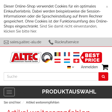
S
×
Dieser Online-Shop verwendet Cookies für ein optimales
Einkaufserlebnis. Dabei werden beispielsweise die Session-
Informationen oder die Spracheinstellung auf Ihrem Rechner
gespeichert. Ohne Cookies ist der Funktionsumfang des Online-
Shops eingeschränkt.
Sind Sie damit nicht einverstanden,
klicken Sie bitte hier.
sales@altec-alu.de
Rückrufservice
Anmelden
Suche
PRODUKTAUSWAHL
Toggle
Menü
navigation
Sie sind hier:
Artikel weiterempfehlen