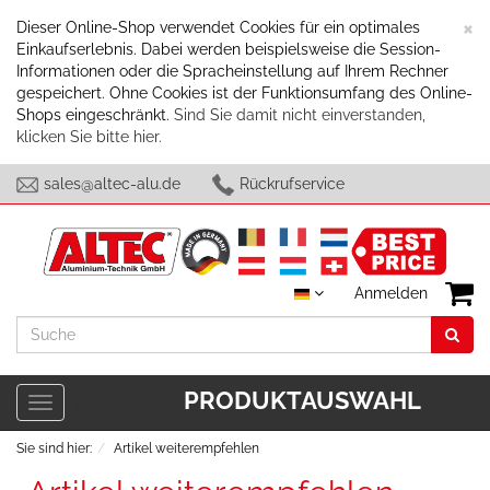
S
×
Dieser Online-Shop verwendet Cookies für ein optimales
Einkaufserlebnis. Dabei werden beispielsweise die Session-
Informationen oder die Spracheinstellung auf Ihrem Rechner
gespeichert. Ohne Cookies ist der Funktionsumfang des Online-
Shops eingeschränkt.
Sind Sie damit nicht einverstanden,
klicken Sie bitte hier.
sales@altec-alu.de
Rückrufservice
Anmelden
Suche
PRODUKTAUSWAHL
Toggle
Menü
navigation
Sie sind hier:
Artikel weiterempfehlen