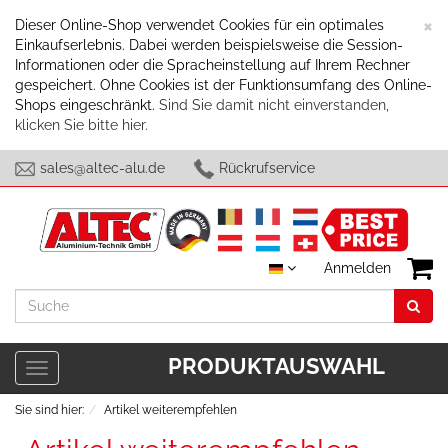
S
×
Dieser Online-Shop verwendet Cookies für ein optimales
Einkaufserlebnis. Dabei werden beispielsweise die Session-
Informationen oder die Spracheinstellung auf Ihrem Rechner
gespeichert. Ohne Cookies ist der Funktionsumfang des Online-
Shops eingeschränkt.
Sind Sie damit nicht einverstanden,
klicken Sie bitte hier.
sales@altec-alu.de
Rückrufservice
Anmelden
Suche
PRODUKTAUSWAHL
Toggle
Menü
navigation
Sie sind hier:
Artikel weiterempfehlen