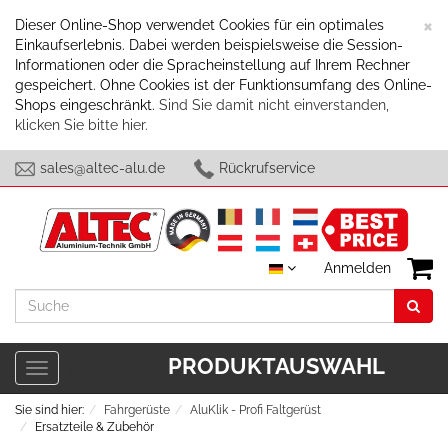
S
×
Dieser Online-Shop verwendet Cookies für ein optimales
Einkaufserlebnis. Dabei werden beispielsweise die Session-
Informationen oder die Spracheinstellung auf Ihrem Rechner
gespeichert. Ohne Cookies ist der Funktionsumfang des Online-
Shops eingeschränkt.
Sind Sie damit nicht einverstanden,
klicken Sie bitte hier.
sales@altec-alu.de
Rückrufservice
Anmelden
Suche
PRODUKTAUSWAHL
Toggle
Menü
navigation
Sie sind hier:
Fahrgerüste
AluKlik - Profi Faltgerüst
Ersatzteile & Zubehör