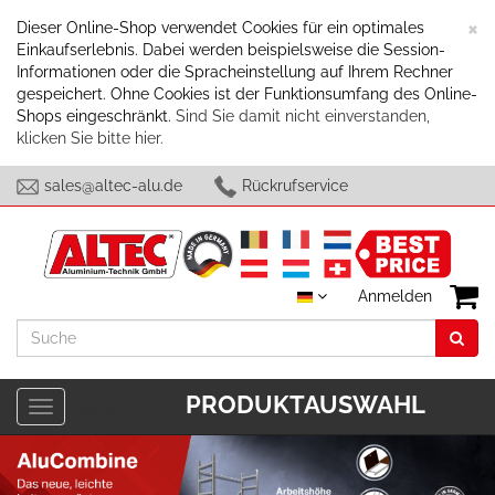
S
×
Dieser Online-Shop verwendet Cookies für ein optimales
Einkaufserlebnis. Dabei werden beispielsweise die Session-
Informationen oder die Spracheinstellung auf Ihrem Rechner
gespeichert. Ohne Cookies ist der Funktionsumfang des Online-
Shops eingeschränkt.
Sind Sie damit nicht einverstanden,
klicken Sie bitte hier.
sales@altec-alu.de
Rückrufservice
Anmelden
Suche
PRODUKTAUSWAHL
Toggle
Menü
navigation