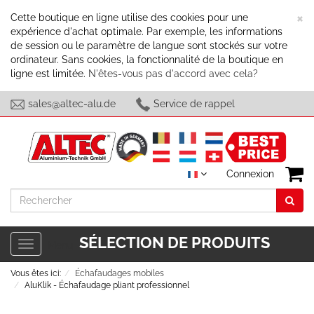
F
×
Cette boutique en ligne utilise des cookies pour une
expérience d'achat optimale. Par exemple, les informations
de session ou le paramètre de langue sont stockés sur votre
ordinateur. Sans cookies, la fonctionnalité de la boutique en
ligne est limitée.
N'êtes-vous pas d'accord avec cela?
sales@altec-alu.de
Service de rappel
Connexion
Rechercher
SÉLECTION DE PRODUITS
Toggle
Menu
navigation
Vous êtes ici:
Échafaudages mobiles
AluKlik - Échafaudage pliant professionnel